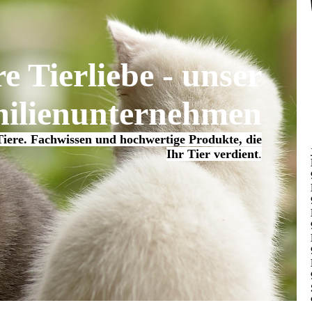
re Tierliebe - unser
ilienunternehmen
Tiere. Fachwissen und hochwertige Produkte, die
Ihr Tier verdient
.